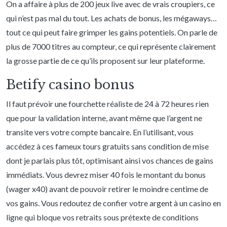
On a affaire à plus de 200 jeux live avec de vrais croupiers, ce
qui n’est pas mal du tout. Les achats de bonus, les mégaways…
tout ce qui peut faire grimper les gains potentiels. On parle de
plus de 7000 titres au compteur, ce qui représente clairement
la grosse partie de ce qu’ils proposent sur leur plateforme.
Betify casino bonus
Il faut prévoir une fourchette réaliste de 24 à 72 heures rien
que pour la validation interne, avant même que l’argent ne
transite vers votre compte bancaire. En l’utilisant, vous
accédez à ces fameux tours gratuits sans condition de mise
dont je parlais plus tôt, optimisant ainsi vos chances de gains
immédiats. Vous devrez miser 40 fois le montant du bonus
(wager x40) avant de pouvoir retirer le moindre centime de
vos gains. Vous redoutez de confier votre argent à un casino en
ligne qui bloque vos retraits sous prétexte de conditions