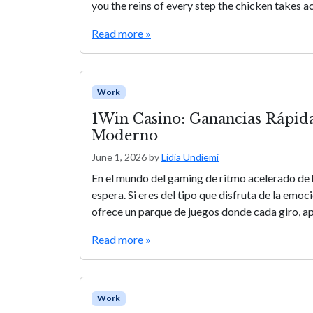
you the reins of every step the chicken takes ac
Read more »
Work
1Win Casino: Ganancias Rápidas
Moderno
June 1, 2026
by
Lidia Undiemi
En el mundo del gaming de ritmo acelerado de h
espera. Si eres del tipo que disfruta de la em
ofrece un parque de juegos donde cada giro, a
Read more »
Work