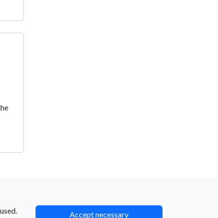
the
 used.
Accept necessary