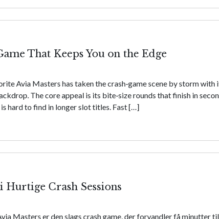
 Game That Keeps You on the Edge
rite Avia Masters has taken the crash‑game scene by storm with i
ackdrop. The core appeal is its bite‑size rounds that finish in secon
 hard to find in longer slot titles. Fast […]
 i Hurtige Crash Sessions
via Masters er den slags crash game, der forvandler få minutter til