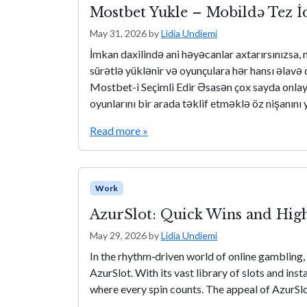
Mostbet Yukle – Mobildə Tez İ
May 31, 2026
by
Lidia Undiemi
İmkan daxilində ani həyəcanlar axtarırsınızsa
sürətlə yüklənir və oyunçulara hər hansı əlav
Mostbet-i Seçimli Edir Əsasən çox sayda onla
oyunlarını bir arada təklif etməklə öz nişanını 
Read more »
Work
AzurSlot: Quick Wins and High‑
May 29, 2026
by
Lidia Undiemi
In the rhythm‑driven world of online gambling, 
AzurSlot. With its vast library of slots and insta
where every spin counts. The appeal of AzurSlot