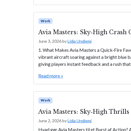
Work
Avia Masters: Sky‑High Crash
June 3, 2026
by
Lidia Undiemi
1. What Makes Avia Masters a Quick‑Fire Favo
vibrant aircraft soaring against a bright blue b
giving players instant feedback and a rush that is
Read more »
Work
Avia Masters: Sky‑High Thrills
June 2, 2026
by
Lidia Undiemi
Hvad gør Avia Masters til et Burst af Action? A