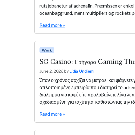
rutsjebanetur af adrenalin. Præmissen er enkel—
oceanbaggrund, mens multipliers og rockets po
Read more »
Work
SG Casino: Γρήγορα Gaming Thrill
June 2, 2026
by
Lidia Undiemi
Όταν ο χρόνος αρχίζει να μετράει και ψάχνετε
απλοποιημένη εμπειρία που διατηρεί το adrena
διάλειμμα για καφέ είτε προλαβαίνετε λίγα λε
σχεδιασμένη για ταχύτητα, καθιστώντας την ι
Read more »