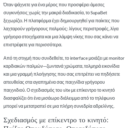
Όταν ψάχνετε για ένα μέρος που προσφέρει άμεσες
συγκινήσεις χωρίς την μακρά διαδικασία, το SupaBet
ξεχωρίζει. Η πλατφόρμα έχει δημιουργηθεί για παίκτες που
λαχταρούν γρήγορους παλμούς: λίγους περιστροφές, λίγα
γρήγορα στοιχήματα και μια λάμψη νίκης που σας κάνει να
επιστρέφετε για περισσότερα.
Από τη στιγμή που συνδεθείτε, το interface μοιάζει με monitor
καρδιακών παλμών—ζωντανά χρώματα, τολμηρά εικονίδια
και μια γραμμή πλοήγησης που σας επιτρέπει να πηδήσετε
απευθείας στα αγαπημένα σας παιχνίδια γρήγορου
παιχνιδιού. Ο σχεδιασμός του site με επίκεντρο το κινητό
διασφαλίζει ότι ένα μισάωρο διάλειμμα από το τηλέφωνο
μπορεί να μετατραπεί σε μια πλήρη συνεδρία αδρελίνης.
Σχεδιασμός με επίκεντρο το κινητό: