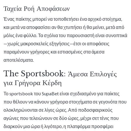
Ταχεία Ροή Αποφάσεων
Ένας παίκτης μπορεί να τοποθετήσει ένα αρχικό στοίχημα,
και μετά να αποφασίσει αν θα χτυπήσει ή θα μείνει, μετά από
μόλις ένα φύλλο. Τα σχόλια του παρουσιαστή είναι συνοπτικά
—χωρίς μακροσκελείς εξηγήσεις—έτσι οι αποφάσεις
παραμένουν γρήγορες και εστιασμένες στα άμεσα
αποτελέσματα.
The Sportsbook: Άμεσα Επιλογές
για Γρήγορα Κέρδη
Το sportsbook του SupaBet είναι σχεδιασμένο για παίκτες
που θέλουν να κάνουν γρήγορα στοιχήματα σε γεγονότα που
ολοκληρώνονται σε λίγες ώρες. Από ποδοσφαιρικούς
αγώνες που τελειώνουν σε δύο ώρες, μέχρι σετ τένις που
διαρκούν μια ώρα ή λιγότερο, η πλατφόρμα προσφέρει