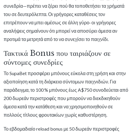
συνεδρία—πρέπει να ξέρει πού θα τοποθετήσει τα χρήματά
του σε δευτερόλεπτα. Οι γρήγορες καταθέσεις τον
επιτρέπουν να μπει αμέσως σε άλλη γύρο· οι γρήγορες
αναλήψεις σημαίνουν ότι μπορεί να αποσύρει άμεσα αν
προτιμά τα μετρητά από το να συνεχίσει το παιχνίδι.
Τακτικά Bonus που ταιριάζουν σε
σύντομες συνεδρίες
Το SupaBet προσφέρει μπόνους εύκολα στη χρήση και στην
αξιοποίηση κατά τη διάρκεια σύντομων παιχνιδιών. Για
παράδειγμα, το 100 % μπόνους έως A$750 συνοδεύεται από
200 δωρεάν περιστροφές που μπορούν να διεκδικηθούν
άμεσα κατά την κατάθεση και να χρησιμοποιηθούν σε
πολλούς τίτλους φρουτακίων χωρίς καθυστέρηση.
Το εβδομαδιαίο reload bonus με 50 δωρεάν περιστροφές