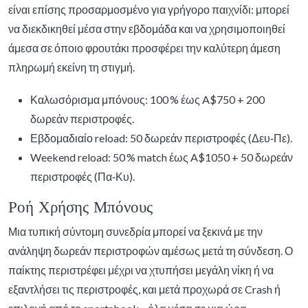
είναι επίσης προσαρμοσμένο για γρήγορο παιχνίδι: μπορεί
να διεκδικηθεί μέσα στην εβδομάδα και να χρησιμοποιηθεί
άμεσα σε όποιο φρουτάκι προσφέρει την καλύτερη άμεση
πληρωμή εκείνη τη στιγμή.
Καλωσόρισμα μπόνους: 100 % έως A$750 + 200
δωρεάν περιστροφές.
Εβδομαδιαίο reload: 50 δωρεάν περιστροφές (Δευ‑Πε).
Weekend reload: 50 % match έως A$1050 + 50 δωρεάν
περιστροφές (Πα‑Κυ).
Ροή Χρήσης Μπόνους
Μια τυπική σύντομη συνεδρία μπορεί να ξεκινά με την
ανάληψη δωρεάν περιστροφών αμέσως μετά τη σύνδεση. Ο
παίκτης περιστρέφει μέχρι να χτυπήσει μεγάλη νίκη ή να
εξαντλήσει τις περιστροφές, και μετά προχωρά σε Crash ή