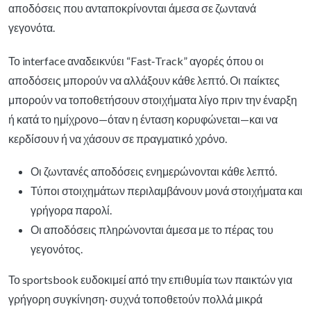
αποδόσεις που ανταποκρίνονται άμεσα σε ζωντανά
γεγονότα.
Το interface αναδεικνύει “Fast‑Track” αγορές όπου οι
αποδόσεις μπορούν να αλλάξουν κάθε λεπτό. Οι παίκτες
μπορούν να τοποθετήσουν στοιχήματα λίγο πριν την έναρξη
ή κατά το ημίχρονο—όταν η ένταση κορυφώνεται—και να
κερδίσουν ή να χάσουν σε πραγματικό χρόνο.
Οι ζωντανές αποδόσεις ενημερώνονται κάθε λεπτό.
Τύποι στοιχημάτων περιλαμβάνουν μονά στοιχήματα και
γρήγορα παρολί.
Οι αποδόσεις πληρώνονται άμεσα με το πέρας του
γεγονότος.
Το sportsbook ευδοκιμεί από την επιθυμία των παικτών για
γρήγορη συγκίνηση· συχνά τοποθετούν πολλά μικρά