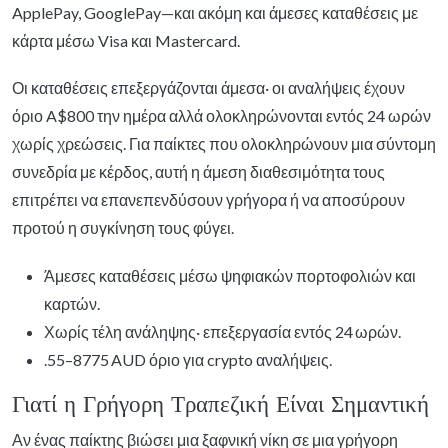
ApplePay, GooglePay—και ακόμη και άμεσες καταθέσεις με
κάρτα μέσω Visa και Mastercard.
Οι καταθέσεις επεξεργάζονται άμεσα· οι αναλήψεις έχουν
όριο A$800 την ημέρα αλλά ολοκληρώνονται εντός 24 ωρών
χωρίς χρεώσεις. Για παίκτες που ολοκληρώνουν μια σύντομη
συνεδρία με κέρδος, αυτή η άμεση διαθεσιμότητα τους
επιτρέπει να επανεπενδύσουν γρήγορα ή να αποσύρουν
προτού η συγκίνηση τους φύγει.
Άμεσες καταθέσεις μέσω ψηφιακών πορτοφολιών και
καρτών.
Χωρίς τέλη ανάληψης· επεξεργασία εντός 24 ωρών.
.55–8775 AUD όριο για crypto αναλήψεις.
Γιατί η Γρήγορη Τραπεζική Είναι Σημαντική
Αν ένας παίκτης βιώσει μια ξαφνική νίκη σε μια γρήγορη