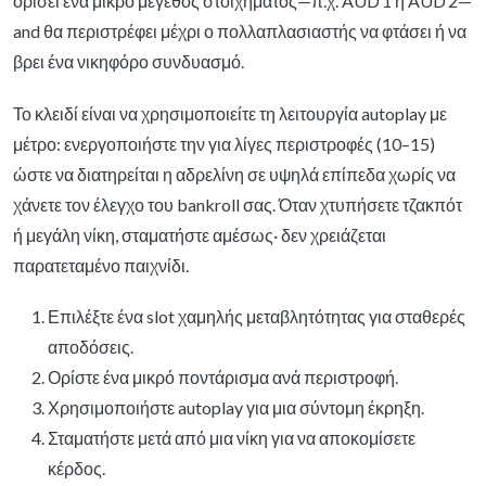
ορίσει ένα μικρό μέγεθος στοιχήματος—π.χ. AUD 1 ή AUD 2—
and θα περιστρέφει μέχρι ο πολλαπλασιαστής να φτάσει ή να
βρει ένα νικηφόρο συνδυασμό.
Το κλειδί είναι να χρησιμοποιείτε τη λειτουργία autoplay με
μέτρο: ενεργοποιήστε την για λίγες περιστροφές (10–15)
ώστε να διατηρείται η αδρελίνη σε υψηλά επίπεδα χωρίς να
χάνετε τον έλεγχο του bankroll σας. Όταν χτυπήσετε τζακπότ
ή μεγάλη νίκη, σταματήστε αμέσως· δεν χρειάζεται
παρατεταμένο παιχνίδι.
Επιλέξτε ένα slot χαμηλής μεταβλητότητας για σταθερές
αποδόσεις.
Ορίστε ένα μικρό ποντάρισμα ανά περιστροφή.
Χρησιμοποιήστε autoplay για μια σύντομη έκρηξη.
Σταματήστε μετά από μια νίκη για να αποκομίσετε
κέρδος.