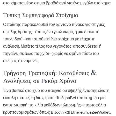
στοιχήματα μέσα σε μια βραδιά αντί για ένα μεγάλο στοίχημα.
Τυπική Συμπεριφορά Στοίχημα
Ο παίκτης παρακολουθεί τον ζωντανό πίνακα για στιγμές
υψηλής δράσης—όπως ένα γκολ νωρίς ή μια διακοπή
παιχνιδιού—και τοποθετεί ένα στοίχημα με ελάχιστη
ανάλυση. Μετά το τέλος του γεγονότος, αποσυνδέεται ή
πηγαίνει σε άλλο παιχνίδι—χωρίς να αφήνει πίσω του
σκέψεις ή αναμονές.
Γρήγορη Τραπεζική: Καταθέσεις &
Αναλήψεις σε Ρεκόρ Χρόνο
Ένα βασικό στοιχείο του παιχνιδιού υψηλής έντασης είναι η
εύκολη τραπεζική διαχείριση. Το SupaBet υποστηρίζει μια
εντυπωσιακή ποικιλία μεθόδων πληρωμής—πορτοφόλια
κρυπτονομισμάτων όπως Bitcoin και Ethereum, eZeeWallet,