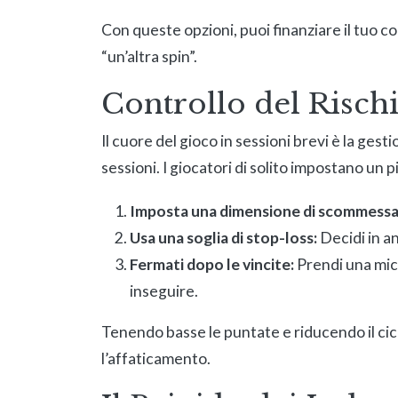
Con queste opzioni, puoi finanziare il tuo
“un’altra spin”.
Controllo del Risch
Il cuore del gioco in sessioni brevi è la ges
sessioni. I giocatori di solito impostano un p
Imposta una dimensione di scommessa 
Usa una soglia di stop-loss:
Decidi in an
Fermati dopo le vincite:
Prendi una mic
inseguire.
Tenendo basse le puntate e riducendo il cic
l’affaticamento.