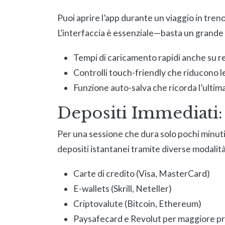
Puoi aprire l’app durante un viaggio in treno
L’interfaccia è essenziale—basta un grande p
Tempi di caricamento rapidi anche su re
Controlli touch-friendly che riducono le
Funzione auto-salva che ricorda l’ultim
Depositi Immediati:
Per una sessione che dura solo pochi minuti
depositi istantanei tramite diverse modalità
Carte di credito (Visa, MasterCard)
E-wallets (Skrill, Neteller)
Criptovalute (Bitcoin, Ethereum)
Paysafecard e Revolut per maggiore pr