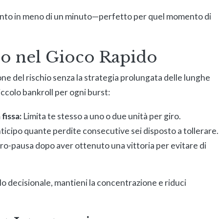
 conto in meno di un minuto—perfetto per quel momento di
io nel Gioco Rapido
tione del rischio senza la strategia prolungata delle lunghe
iccolo bankroll per ogni burst:
fissa:
Limita te stesso a uno o due unità per giro.
ticipo quante perdite consecutive sei disposto a tollerare.
ro-pausa dopo aver ottenuto una vittoria per evitare di
lo decisionale, mantieni la concentrazione e riduci