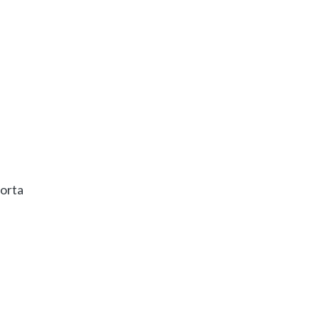
porta