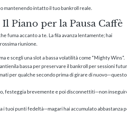
 mantenendo intatto il tuo bankroll reale.
Il Piano per la Pausa Caffè
che fuma accanto a te. La fila avanza lentamente; hai
prossima riunione.
ma e scegli una slot a bassa volatilità come “Mighty Wins”.
ienila bassa per preservare il bankroll per sessioni futur
ermati per qualche secondo prima di girare di nuovo—questo
eo, festeggia brevemente e poi disconnettiti—non inseguir
lla i tuoi punti fedeltà—magari hai accumulato abbastanza p