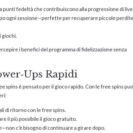
unti fedeltà che contribuiscono alla progressione di livel
opo ogni sessione—perfette per recuperare piccole perdit
 giochi.
cepire i benefici del programma di fidelizzazione senza
Power‑Ups Rapidi
ee spins è pensato per il gioco rapido. Con le free spins puo
ri:
i di ritorno con le free spins.
 il più possibile il gioco gratuito.
e—non c’è bisogno di continuare a girare dopo.