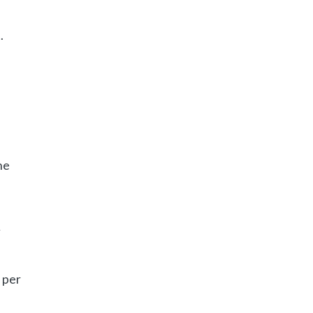
.
ne
 per