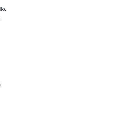
lo.
e
i