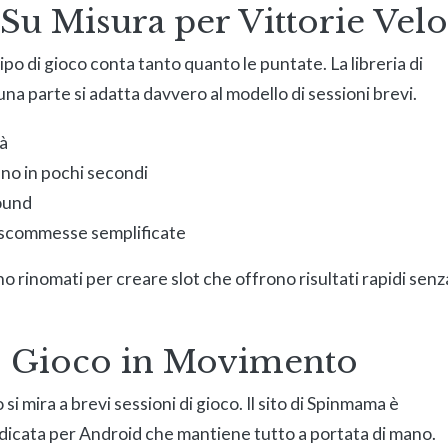
Su Misura per Vittorie Velo
 tipo di gioco conta tanto quanto le puntate. La libreria di
 una parte si adatta davvero al modello di sessioni brevi.
tà
no in pochi secondi
round
on scommesse semplificate
rinomati per creare slot che offrono risultati rapidi senz
t: Gioco in Movimento
 mira a brevi sessioni di gioco. Il sito di Spinmama è
icata per Android che mantiene tutto a portata di mano.