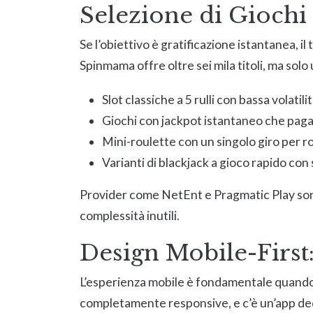
Selezione di Giochi 
Se l’obiettivo è gratificazione istantanea, il
Spinmama offre oltre sei mila titoli, ma solo
Slot classiche a 5 rulli con bassa volatili
Giochi con jackpot istantaneo che paga
Mini-roulette con un singolo giro per 
Varianti di blackjack a gioco rapido c
Provider come NetEnt e Pragmatic Play sono 
complessità inutili.
Design Mobile-Firs
L’esperienza mobile è fondamentale quando si
completamente responsive, e c’è un’app ded