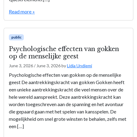
Read more »
public
Psychologische effecten van gokken
op de menselijke geest
June 3, 2026
/
June 3, 2026
by
Lidia Undiemi
Psychologische effecten van gokken op de menselijke
geest De aantrekkingskracht van gokken Gokken heeft
een unieke aantrekkingskracht die veel mensen over de
hele wereld aanspreekt. Deze aantrekkingskracht kan
worden toegeschreven aan de spanning en het avontuur
die gepaard gaan met het spelen van kansspelen. De
mogelijkheid om snel grote winsten te behalen, zelfs met
een […]