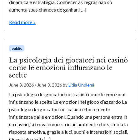
dinâmica e estratégia. Conhecer as regras não só
aumenta suas chances de ganhar, […]
Read more »
public
La psicologia dei giocatori nei casinò
come le emozioni influenzano le
scelte
June 3, 2026
/
June 3, 2026
by
Lidia Undiemi
La psicologia dei giocatori nei casinò come le emozioni
influenzano le scelte Le emozioni nel gioco d’azzardo La
psicologia dei giocatori nei casinò è fortemente
influenzata dalle emozioni. Quando una persona entra in
un casinò, si trova immersa in un ambiente che stimola la
risposta emotiva, grazie a luci, suoni e interazioni sociali.
Questi elementi […]