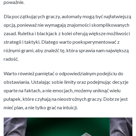
poważnie.
Dla początkujących graczy, automaty mogą być najłatwiejszą
opcją, ponieważ nie wymagają znajomości skomplikowanych
zasad. Ruletka i blackjack z kolei oferują większe możliwości
strategii i taktyki. Dlatego warto poeksperymentować z
różnymi grami, aby znaleźć tę, która sprawia nam największą
radość.
Warto również pamiętać o odpowiedzialnym podejściu do
obstawiania. Ustalając sobie limity oraz podejmując decyzje
oparte na faktach, a nie emocjach, możemy uniknąć wielu
pułapek, które czyhają na nieostrożnych graczy. Dobrze jest
mieć plan, a nie tylko grać na intuicji.