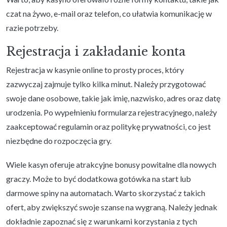
czat na żywo, e-mail oraz telefon, co ułatwia komunikację w
razie potrzeby.
Rejestracja i zakładanie konta
Rejestracja w kasynie online to prosty proces, który
zazwyczaj zajmuje tylko kilka minut. Należy przygotować
swoje dane osobowe, takie jak imię, nazwisko, adres oraz datę
urodzenia. Po wypełnieniu formularza rejestracyjnego, należy
zaakceptować regulamin oraz politykę prywatności, co jest
niezbędne do rozpoczęcia gry.
Wiele kasyn oferuje atrakcyjne bonusy powitalne dla nowych
graczy. Może to być dodatkowa gotówka na start lub
darmowe spiny na automatach. Warto skorzystać z takich
ofert, aby zwiększyć swoje szanse na wygraną. Należy jednak
dokładnie zapoznać się z warunkami korzystania z tych