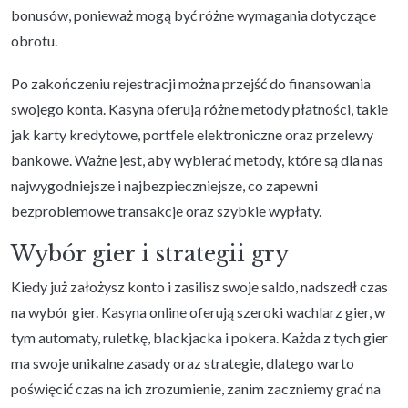
bonusów, ponieważ mogą być różne wymagania dotyczące
obrotu.
Po zakończeniu rejestracji można przejść do finansowania
swojego konta. Kasyna oferują różne metody płatności, takie
jak karty kredytowe, portfele elektroniczne oraz przelewy
bankowe. Ważne jest, aby wybierać metody, które są dla nas
najwygodniejsze i najbezpieczniejsze, co zapewni
bezproblemowe transakcje oraz szybkie wypłaty.
Wybór gier i strategii gry
Kiedy już założysz konto i zasilisz swoje saldo, nadszedł czas
na wybór gier. Kasyna online oferują szeroki wachlarz gier, w
tym automaty, ruletkę, blackjacka i pokera. Każda z tych gier
ma swoje unikalne zasady oraz strategie, dlatego warto
poświęcić czas na ich zrozumienie, zanim zaczniemy grać na