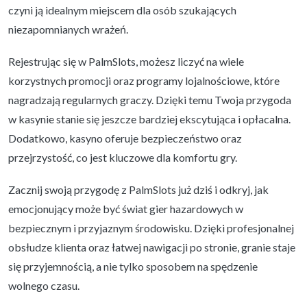
czyni ją idealnym miejscem dla osób szukających
niezapomnianych wrażeń.
Rejestrując się w PalmSlots, możesz liczyć na wiele
korzystnych promocji oraz programy lojalnościowe, które
nagradzają regularnych graczy. Dzięki temu Twoja przygoda
w kasynie stanie się jeszcze bardziej ekscytująca i opłacalna.
Dodatkowo, kasyno oferuje bezpieczeństwo oraz
przejrzystość, co jest kluczowe dla komfortu gry.
Zacznij swoją przygodę z PalmSlots już dziś i odkryj, jak
emocjonujący może być świat gier hazardowych w
bezpiecznym i przyjaznym środowisku. Dzięki profesjonalnej
obsłudze klienta oraz łatwej nawigacji po stronie, granie staje
się przyjemnością, a nie tylko sposobem na spędzenie
wolnego czasu.