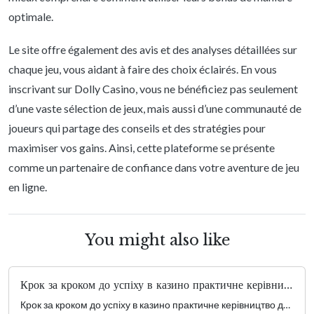
optimale.
Le site offre également des avis et des analyses détaillées sur
chaque jeu, vous aidant à faire des choix éclairés. En vous
inscrivant sur Dolly Casino, vous ne bénéficiez pas seulement
d’une vaste sélection de jeux, mais aussi d’une communauté de
joueurs qui partage des conseils et des stratégies pour
maximiser vos gains. Ainsi, cette plateforme se présente
comme un partenaire de confiance dans votre aventure de jeu
en ligne.
You might also like
Крок за кроком до успіху в казино практичне керівництво для новачків
Крок за кроком до успіху в казино практичне керівництво для новачків Вибір надійного казино Перший і найважливіший крок на шляху до успіху в казино — це вибір надійного закладу. Перш ніж почати гру, ознайомтесь із відгуками інших гравців і перевірте ліцензію казино. Легально працюючі казино мають відповідні ліцензії, що підтверджують їхню легітимність. Це дозволить уникнути […]