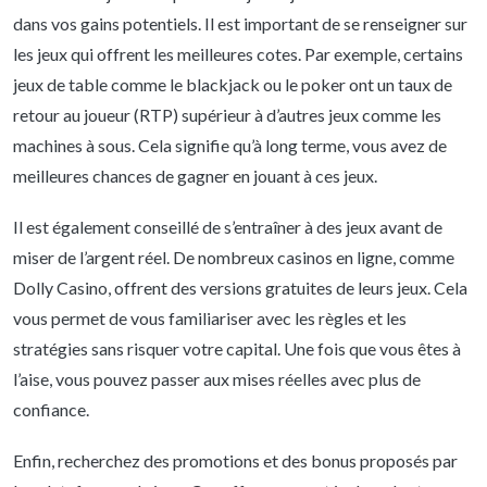
dans vos gains potentiels. Il est important de se renseigner sur
les jeux qui offrent les meilleures cotes. Par exemple, certains
jeux de table comme le blackjack ou le poker ont un taux de
retour au joueur (RTP) supérieur à d’autres jeux comme les
machines à sous. Cela signifie qu’à long terme, vous avez de
meilleures chances de gagner en jouant à ces jeux.
Il est également conseillé de s’entraîner à des jeux avant de
miser de l’argent réel. De nombreux casinos en ligne, comme
Dolly Casino, offrent des versions gratuites de leurs jeux. Cela
vous permet de vous familiariser avec les règles et les
stratégies sans risquer votre capital. Une fois que vous êtes à
l’aise, vous pouvez passer aux mises réelles avec plus de
confiance.
Enfin, recherchez des promotions et des bonus proposés par