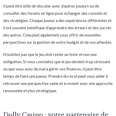
Il peut être utile de discuter avec d’autres joueurs ou de
consulter des forums en ligne pour échanger des conseils et
des stratégies. Chaque joueur a des expériences différentes et
il est souvent bénéfique d’apprendre des erreurs et des succès
des autres. Cela peut également vous offrir de nouvelles
perspectives sur la gestion de votre budget et de vos attentes.
N’oubliez pas que le jeu doit rester un loisir et non une
obligation. Si vous constatez que le jeu devient trop stressant
ou que vous avez du mal à gérer vos finances, il peut être
temps de faire une pause. Prendre du recul peut vous aider à
retrouver une perspective saine et à revenir avec une approche
renouvelée et plus stratégique.
Dolly Casino : votre partenaire de