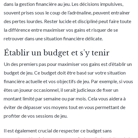
dans la gestion financière au jeu. Les décisions impulsives,
souvent prises sous le coup de l’adrénaline, peuvent entraîner
des pertes lourdes. Rester lucide et discipliné peut faire toute
la différence entre maximiser vos gains et risquer de se
retrouver dans une situation financière délicate.
Établir un budget et s’y tenir
Un des premiers pas pour maximiser vos gains est d’établir un
budget de jeu. Ce budget doit être basé sur votre situation
financière actuelle et vos objectifs de jeu. Par exemple, si vous
êtes un joueur occasionnel, il serait judicieux de fixer un
montant limité par semaine ou par mois. Cela vous aidera à
éviter de dépasser vos moyens tout en vous permettant de
profiter de vos sessions de jeu.
Il est également crucial de respecter ce budget sans