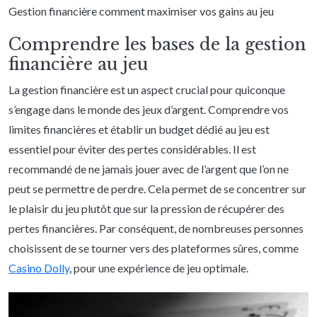
Gestion financière comment maximiser vos gains au jeu
Comprendre les bases de la gestion
financière au jeu
La gestion financière est un aspect crucial pour quiconque
s’engage dans le monde des jeux d’argent. Comprendre vos
limites financières et établir un budget dédié au jeu est
essentiel pour éviter des pertes considérables. Il est
recommandé de ne jamais jouer avec de l’argent que l’on ne
peut se permettre de perdre. Cela permet de se concentrer sur
le plaisir du jeu plutôt que sur la pression de récupérer des
pertes financières. Par conséquent, de nombreuses personnes
choisissent de se tourner vers des plateformes sûres, comme
Casino Dolly
, pour une expérience de jeu optimale.