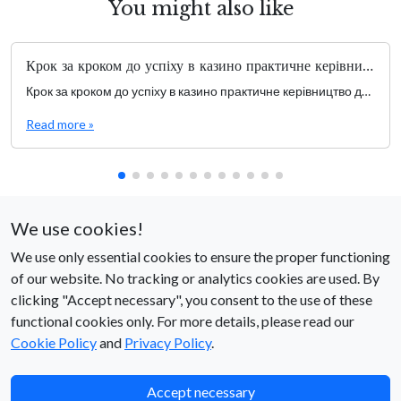
You might also like
Крок за кроком до успіху в казино практичне керівництво для новачків
Крок за кроком до успіху в казино практичне керівництво для новачків Вибір надійного казино Перший і найважливіший крок на шляху до успіху в казино — це вибір надійного закладу. Перш ніж почати гру, ознайомтесь із відгуками інших гравців і перевірте ліцензію казино. Легально працюючі казино мають відповідні ліцензії, що підтверджують їхню легітимність. Це дозволить уникнути […]
Read more »
Der vollständige
Avia Masters: Sky‑High
We use cookies!
Überblick über die Welt
Thrills i Hurtige Crash
We use only essential cookies to ensure the proper functioning
der Casinos
Sessions
of our website. No tracking or analytics cookies are used. By
clicking "Accept necessary", you consent to the use of these
functional cookies only. For more details, please read our
Cookie Policy
and
Privacy Policy
.
Accept necessary