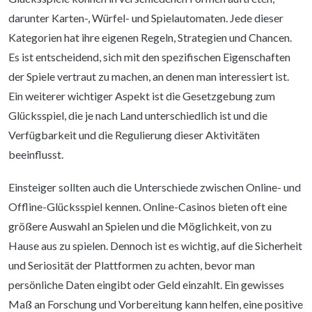
darunter Karten-, Würfel- und Spielautomaten. Jede dieser
Kategorien hat ihre eigenen Regeln, Strategien und Chancen.
Es ist entscheidend, sich mit den spezifischen Eigenschaften
der Spiele vertraut zu machen, an denen man interessiert ist.
Ein weiterer wichtiger Aspekt ist die Gesetzgebung zum
Glücksspiel, die je nach Land unterschiedlich ist und die
Verfügbarkeit und die Regulierung dieser Aktivitäten
beeinflusst.
Einsteiger sollten auch die Unterschiede zwischen Online- und
Offline-Glücksspiel kennen. Online-Casinos bieten oft eine
größere Auswahl an Spielen und die Möglichkeit, von zu
Hause aus zu spielen. Dennoch ist es wichtig, auf die Sicherheit
und Seriosität der Plattformen zu achten, bevor man
persönliche Daten eingibt oder Geld einzahlt. Ein gewisses
Maß an Forschung und Vorbereitung kann helfen, eine positive