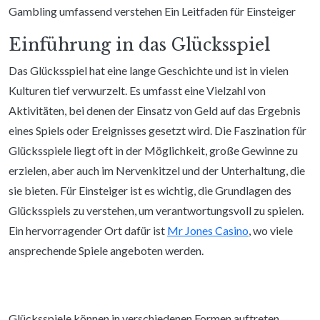
Gambling umfassend verstehen Ein Leitfaden für Einsteiger
Einführung in das Glücksspiel
Das Glücksspiel hat eine lange Geschichte und ist in vielen
Kulturen tief verwurzelt. Es umfasst eine Vielzahl von
Aktivitäten, bei denen der Einsatz von Geld auf das Ergebnis
eines Spiels oder Ereignisses gesetzt wird. Die Faszination für
Glücksspiele liegt oft in der Möglichkeit, große Gewinne zu
erzielen, aber auch im Nervenkitzel und der Unterhaltung, die
sie bieten. Für Einsteiger ist es wichtig, die Grundlagen des
Glücksspiels zu verstehen, um verantwortungsvoll zu spielen.
Ein hervorragender Ort dafür ist
Mr Jones Casino
, wo viele
ansprechende Spiele angeboten werden.
Glücksspiele können in verschiedenen Formen auftreten,