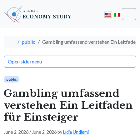
Skip to content
Skip to footer
GLOBAL
ECONOMY STUDY
Men
Home
public
Gambling umfassend verstehen Ein Leitfaden f
Open side menu
public
Gambling umfassend
verstehen Ein Leitfaden
für Einsteiger
June 2, 2026
/
June 2, 2026
by
Lidia Undiemi