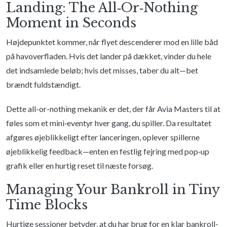
Landing: The All‑Or‑Nothing
Moment in Seconds
Højdepunktet kommer, når flyet descenderer mod en lille båd
på havoverfladen. Hvis det lander på dækket, vinder du hele
det indsamlede beløb; hvis det misses, taber du alt—bet
brændt fuldstændigt.
Dette all-or-nothing mekanik er det, der får Avia Masters til at
føles som et mini‑eventyr hver gang, du spiller. Da resultatet
afgøres øjeblikkeligt efter lanceringen, oplever spillerne
øjeblikkelig feedback—enten en festlig fejring med pop‑up
grafik eller en hurtig reset til næste forsøg.
Managing Your Bankroll in Tiny
Time Blocks
Hurtige sessioner betyder, at du har brug for en klar bankroll-