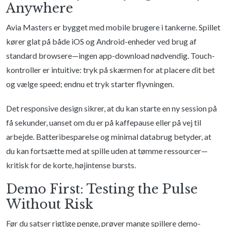
Anywhere
Avia Masters er bygget med mobile brugere i tankerne. Spillet
kører glat på både iOS og Android-enheder ved brug af
standard browsere—ingen app-download nødvendig. Touch-
kontroller er intuitive: tryk på skærmen for at placere dit bet
og vælge speed; endnu et tryk starter flyvningen.
Det responsive design sikrer, at du kan starte en ny session på
få sekunder, uanset om du er på kaffepause eller på vej til
arbejde. Batteribesparelse og minimal databrug betyder, at
du kan fortsætte med at spille uden at tømme ressourcer—
kritisk for de korte, højintense bursts.
Demo First: Testing the Pulse
Without Risk
Før du satser rigtige penge, prøver mange spillere demo-