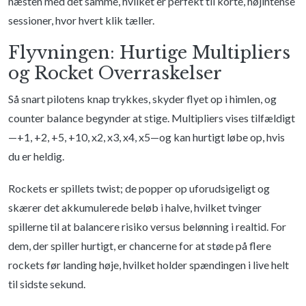
næsten med det samme, hvilket er perfekt til korte, højintense
sessioner, hvor hvert klik tæller.
Flyvningen: Hurtige Multipliers
og Rocket Overraskelser
Så snart pilotens knap trykkes, skyder flyet op i himlen, og
counter balance begynder at stige. Multipliers vises tilfældigt
—+1, +2, +5, +10, x2, x3, x4, x5—og kan hurtigt løbe op, hvis
du er heldig.
Rockets er spillets twist; de popper op uforudsigeligt og
skærer det akkumulerede beløb i halve, hvilket tvinger
spillerne til at balancere risiko versus belønning i realtid. For
dem, der spiller hurtigt, er chancerne for at støde på flere
rockets før landing høje, hvilket holder spændingen i live helt
til sidste sekund.