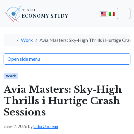
Skip to content
Skip to footer
GLOBAL
ECONOMY STUDY
Men
Home
Work
Avia Masters: Sky‑High Thrills i Hurtige Crash
Open side menu
Work
Avia Masters: Sky‑High
Thrills i Hurtige Crash
Sessions
June 2, 2026
by
Lidia Undiemi