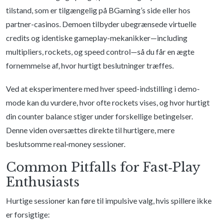
tilstand, som er tilgængelig på BGaming’s side eller hos
partner-casinos. Demoen tilbyder ubegrænsede virtuelle
credits og identiske gameplay-mekanikker—including
multipliers, rockets, og speed control—så du får en ægte
fornemmelse af, hvor hurtigt beslutninger træffes.
Ved at eksperimentere med hver speed-indstilling i demo-
mode kan du vurdere, hvor ofte rockets vises, og hvor hurtigt
din counter balance stiger under forskellige betingelser.
Denne viden oversættes direkte til hurtigere, mere
beslutsomme real‑money sessioner.
Common Pitfalls for Fast‑Play
Enthusiasts
Hurtige sessioner kan føre til impulsive valg, hvis spillere ikke
er forsigtige: