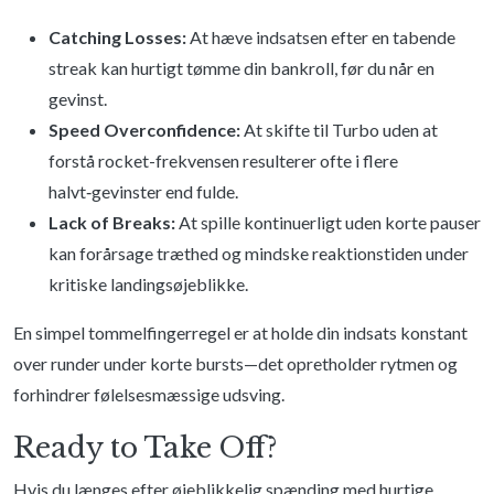
Catching Losses:
At hæve indsatsen efter en tabende
streak kan hurtigt tømme din bankroll, før du når en
gevinst.
Speed Overconfidence:
At skifte til Turbo uden at
forstå rocket-frekvensen resulterer ofte i flere
halvt‑gevinster end fulde.
Lack of Breaks:
At spille kontinuerligt uden korte pauser
kan forårsage træthed og mindske reaktionstiden under
kritiske landingsøjeblikke.
En simpel tommelfingerregel er at holde din indsats konstant
over runder under korte bursts—det opretholder rytmen og
forhindrer følelsesmæssige udsving.
Ready to Take Off?
Hvis du længes efter øjeblikkelig spænding med hurtige