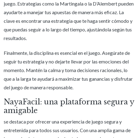
juego. Estrategias como la Martingala o la D’Alembert pueden
ayudarte a manejar tus apuestas de manera más eficaz. La
clave es encontrar una estrategia que te haga sentir cómodo y
que puedas seguir a lo largo del tiempo, ajustándola según tus
resultados.
Finalmente, la disciplina es esencial en el juego. Asegúrate de
seguir tu estrategia y no dejarte llevar por las emociones del
momento. Mantén la calma y toma decisiones racionales, lo
que a la larga te ayudará a maximizar tus ganancias y disfrutar
del juego de manera responsable.
NayaFacil: una plataforma segura y
amigable
se destaca por ofrecer una experiencia de juego segura y
entretenida para todos sus usuarios. Con una amplia gama de