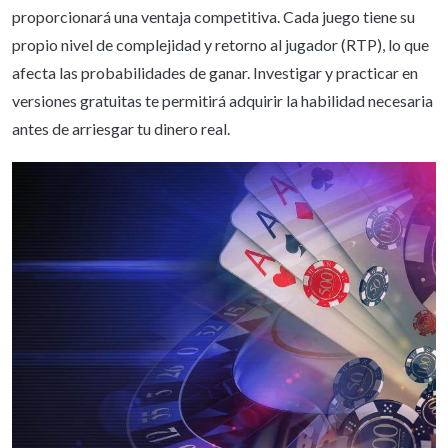
proporcionará una ventaja competitiva. Cada juego tiene su
propio nivel de complejidad y retorno al jugador (RTP), lo que
afecta las probabilidades de ganar. Investigar y practicar en
versiones gratuitas te permitirá adquirir la habilidad necesaria
antes de arriesgar tu dinero real.