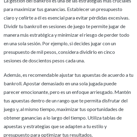
La gestión del bankroll es una de las estrategias más cruciales
para maximizar tus ganancias. Establecer un presupuesto
claro y ceñirte a él es esencial para evitar pérdidas excesivas.
Dividir tu bankroll en sesiones de juego te permite jugar de
manera más estratégica y minimizar el riesgo de perder todo
en una sola sesión. Por ejemplo, si decides jugar con un
presupuesto de mil pesos, considera dividirlo en cinco
sesiones de doscientos pesos cada una.
Además, es recomendable ajustar tus apuestas de acuerdo a tu
bankroll. Apostar demasiado en una sola jugada puede
parecer emocionante, pero es un enfoque arriesgado. Mantén
tus apuestas dentro de un rango que te permita disfrutar del
juego y, al mismo tiempo, maximizar tus oportunidades de
obtener ganancias a lo largo del tiempo. Utiliza tablas de
apuestas y estrategias que se adapten a tu estilo y
presupuesto para optimizar tus resultados.