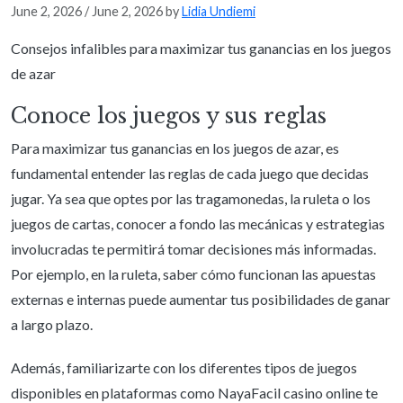
June 2, 2026
/
June 2, 2026
by
Lidia Undiemi
Consejos infalibles para maximizar tus ganancias en los juegos
de azar
Conoce los juegos y sus reglas
Para maximizar tus ganancias en los juegos de azar, es
fundamental entender las reglas de cada juego que decidas
jugar. Ya sea que optes por las tragamonedas, la ruleta o los
juegos de cartas, conocer a fondo las mecánicas y estrategias
involucradas te permitirá tomar decisiones más informadas.
Por ejemplo, en la ruleta, saber cómo funcionan las apuestas
externas e internas puede aumentar tus posibilidades de ganar
a largo plazo.
Además, familiarizarte con los diferentes tipos de juegos
disponibles en plataformas como NayaFacil casino online te