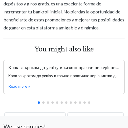
depósitos y giros gratis, es una excelente forma de
incrementar tu bankroll inicial. No pierdas la oportunidad de
beneficiarte de estas promociones y mejorar tus posibilidades
de ganar en esta plataforma amigable y dinámica.
You might also like
Крок за кроком до успіху в казино практичне керівництво для новачків
Крок за кроком до успіху в казино практичне керівництво для новачків Вибір надійного казино Перший і найважливіший крок на шляху до успіху в казино — це вибір надійного закладу. Перш ніж почати гру, ознайомтесь із відгуками інших гравців і перевірте ліцензію казино. Легально працюючі казино мають відповідні ліцензії, що підтверджують їхню легітимність. Це дозволить уникнути […]
Read more »
Exploring the intricacies
SupaBet: Το Playground
of casino operations and
Υψηλής Έντασης για
We use cookies!