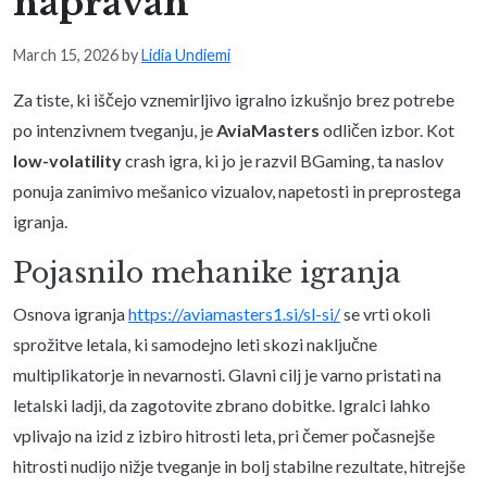
napravah
March 15, 2026
by
Lidia Undiemi
Za tiste, ki iščejo vznemirljivo igralno izkušnjo brez potrebe
po intenzivnem tveganju, je
AviaMasters
odličen izbor. Kot
low-volatility
crash igra, ki jo je razvil BGaming, ta naslov
ponuja zanimivo mešanico vizualov, napetosti in preprostega
igranja.
Pojasnilo mehanike igranja
Osnova igranja
https://aviamasters1.si/sl-si/
se vrti okoli
sprožitve letala, ki samodejno leti skozi naključne
multiplikatorje in nevarnosti. Glavni cilj je varno pristati na
letalski ladji, da zagotovite zbrano dobitke. Igralci lahko
vplivajo na izid z izbiro hitrosti leta, pri čemer počasnejše
hitrosti nudijo nižje tveganje in bolj stabilne rezultate, hitrejše