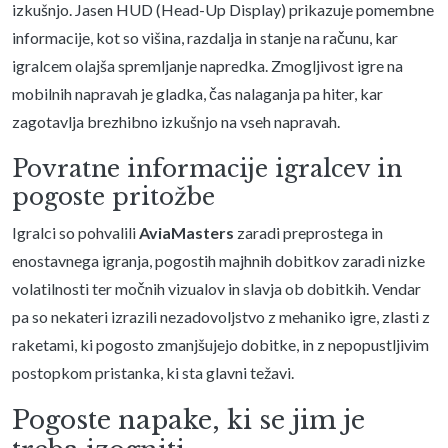
izkušnjo. Jasen HUD (Head-Up Display) prikazuje pomembne
informacije, kot so višina, razdalja in stanje na računu, kar
igralcem olajša spremljanje napredka. Zmogljivost igre na
mobilnih napravah je gladka, čas nalaganja pa hiter, kar
zagotavlja brezhibno izkušnjo na vseh napravah.
Povratne informacije igralcev in
pogoste pritožbe
Igralci so pohvalili
AviaMasters
zaradi preprostega in
enostavnega igranja, pogostih majhnih dobitkov zaradi nizke
volatilnosti ter močnih vizualov in slavja ob dobitkih. Vendar
pa so nekateri izrazili nezadovoljstvo z mehaniko igre, zlasti z
raketami, ki pogosto zmanjšujejo dobitke, in z nepopustljivim
postopkom pristanka, ki sta glavni težavi.
Pogoste napake, ki se jim je