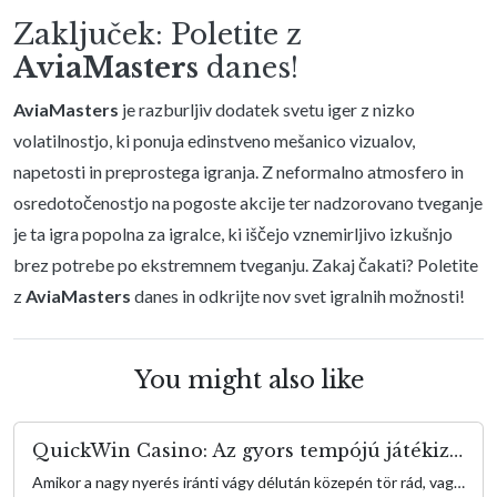
Zaključek: Poletite z
AviaMasters
danes!
AviaMasters
je razburljiv dodatek svetu iger z nizko
volatilnostjo, ki ponuja edinstveno mešanico vizualov,
napetosti in preprostega igranja. Z neformalno atmosfero in
osredotočenostjo na pogoste akcije ter nadzorovano tveganje
je ta igra popolna za igralce, ki iščejo vznemirljivo izkušnjo
brez potrebe po ekstremnem tveganju. Zakaj čakati? Poletite
z
AviaMasters
danes in odkrijte nov svet igralnih možnosti!
You might also like
QuickWin Casino: Az gyors tempójú játékizgalmak kapuja
Amikor a nagy nyerés iránti vágy délután közepén tör rád, vagy épp szorítanak a meetingek között, a QuickWin egy elegáns, egyszerű élményt nyújt, amely fenntartja az adrenalin szintet anélkül, hogy hosszú játékidővel terhelne. QuickWin olyan játékosok számára készült, akik az azonnali akciót és gyors eredményeket keresik—gondolj rövid izgalmi hullámokra, amik egy kávészünet vagy egy gyors […]