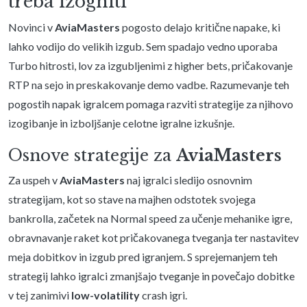
treba izogniti
Novinci v
AviaMasters
pogosto delajo kritične napake, ki
lahko vodijo do velikih izgub. Sem spadajo vedno uporaba
Turbo hitrosti, lov za izgubljenimi z higher bets, pričakovanje
RTP na sejo in preskakovanje demo vadbe. Razumevanje teh
pogostih napak igralcem pomaga razviti strategije za njihovo
izogibanje in izboljšanje celotne igralne izkušnje.
Osnove strategije za
AviaMasters
Za uspeh v
AviaMasters
naj igralci sledijo osnovnim
strategijam, kot so stave na majhen odstotek svojega
bankrolla, začetek na Normal speed za učenje mehanike igre,
obravnavanje raket kot pričakovanega tveganja ter nastavitev
meja dobitkov in izgub pred igranjem. S sprejemanjem teh
strategij lahko igralci zmanjšajo tveganje in povečajo dobitke
v tej zanimivi
low-volatility
crash igri.