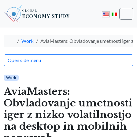
Skip to content
Skip to footer
GLOBAL
ECONOMY STUDY
Men
Home
Work
AviaMasters: Obvladovanje umetnosti iger z ni
Open side menu
Work
AviaMasters:
Obvladovanje umetnosti
iger z nizko volatilnostjo
na desktop in mobilnih