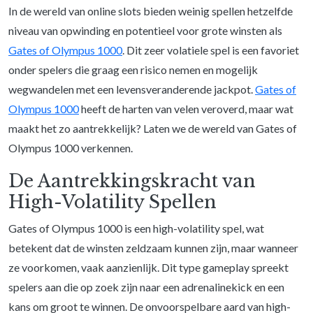
In de wereld van online slots bieden weinig spellen hetzelfde
niveau van opwinding en potentieel voor grote winsten als
Gates of Olympus 1000
. Dit zeer volatiele spel is een favoriet
onder spelers die graag een risico nemen en mogelijk
wegwandelen met een levensveranderende jackpot.
Gates of
Olympus 1000
heeft de harten van velen veroverd, maar wat
maakt het zo aantrekkelijk? Laten we de wereld van Gates of
Olympus 1000 verkennen.
De Aantrekkingskracht van
High-Volatility Spellen
Gates of Olympus 1000 is een high-volatility spel, wat
betekent dat de winsten zeldzaam kunnen zijn, maar wanneer
ze voorkomen, vaak aanzienlijk. Dit type gameplay spreekt
spelers aan die op zoek zijn naar een adrenalinekick en een
kans om groot te winnen. De onvoorspelbare aard van high-