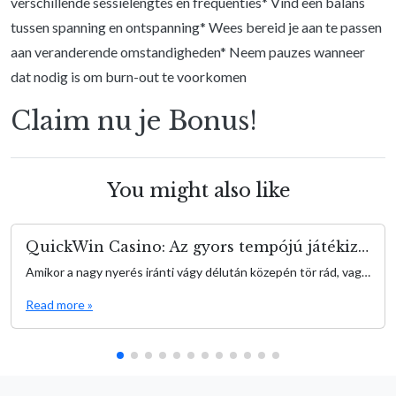
verschillende sessielengtes en frequenties* Vind een balans
tussen spanning en ontspanning* Wees bereid je aan te passen
aan veranderende omstandigheden* Neem pauzes wanneer
dat nodig is om burn-out te voorkomen
Claim nu je Bonus!
You might also like
QuickWin Casino: Az gyors tempójú játékizgalmak kapuja
Amikor a nagy nyerés iránti vágy délután közepén tör rád, vagy épp szorítanak a meetingek között, a QuickWin egy elegáns, egyszerű élményt nyújt, amely fenntartja az adrenalin szintet anélkül, hogy hosszú játékidővel terhelne. QuickWin olyan játékosok számára készült, akik az azonnali akciót és gyors eredményeket keresik—gondolj rövid izgalmi hullámokra, amik egy kávészünet vagy egy gyors […]
Read more »