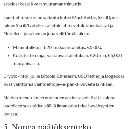
sessiosi kestää vain muutaman minuutin.
Lunubet tukee e‑lompakoita kuten MuchBetter, Skrill (pois
lukien Skrill/Neteller talletukset tervetulobonuksista) ja
Neteller—jokainen tarjoaa välittömät siirrot.
Minimitalletus: €20; maksimitalletus: €5,000.
Kotiutusten rajat vastaavat talletuksia: €20 min, €5,000
max päivässä.
Crypto-intoilijoille Bitcoin, Ethereum, USDTether ja Dogecoin
ovat välittömiä vaihtoehtoja—ei pankkiviiveitä lainkaan.
Näiden menetelmien nopeuden ansiosta voit lisätä saldoa
uudelleen sessioiden välillä ilman odottelua hyväksyntien
kanssa.
5. Nopea päätöksenteko