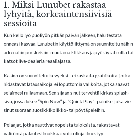
1. Miksi Lunubet rakastaa
lyhyitä, korkeaintensiivisiä
sessioita
Kun kello lyö puoliyön pitkän päivän jälkeen, halu testata
onneasi kasvaa. Lunubetin käyttöliittymä on suunniteltu näihin
adrenaliinipurskeisiin: muutama klikkaus ja pyöräytät rullia tai
katsot live-dealeria reaaliajassa.
Kasino on suunniteltu kevyeksi—ei raskaita grafiikoita, jotka
hidastavat latausaikoja, ei loputtomia valikoita, jotka saavat
selaimesi rullaamaan. Sen sijaan sinut tervehtii kirkas splash-
sivu, jossa lukee “Spin Now” ja “Quick Play” -painike, joka vie
sinut suoraan suosikkikolikko- tai pöytäpeleihin.
Pelaajat, jotka nauttivat nopeista tuloksista, rakastavat
välitöntä palautesilmukkaa: voittolinja ilmestyy