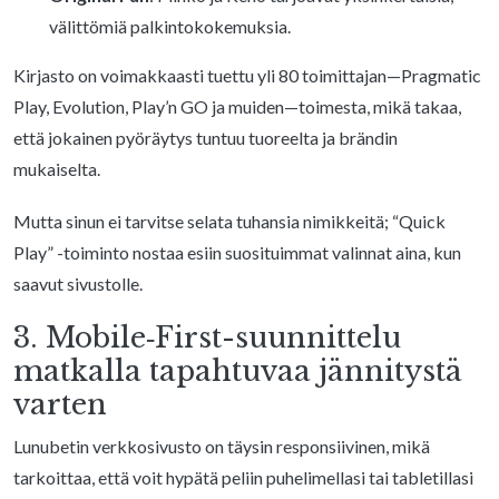
välittömiä palkintokokemuksia.
Kirjasto on voimakkaasti tuettu yli 80 toimittajan—Pragmatic
Play, Evolution, Play’n GO ja muiden—toimesta, mikä takaa,
että jokainen pyöräytys tuntuu tuoreelta ja brändin
mukaiselta.
Mutta sinun ei tarvitse selata tuhansia nimikkeitä; “Quick
Play” -toiminto nostaa esiin suosituimmat valinnat aina, kun
saavut sivustolle.
3. Mobile‑First-suunnittelu
matkalla tapahtuvaa jännitystä
varten
Lunubetin verkkosivusto on täysin responsiivinen, mikä
tarkoittaa, että voit hypätä peliin puhelimellasi tai tabletillasi