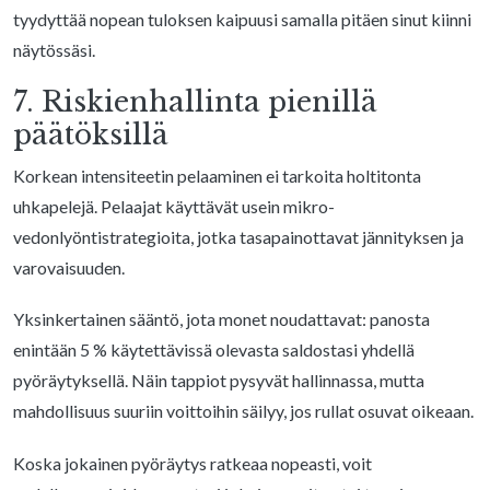
tyydyttää nopean tuloksen kaipuusi samalla pitäen sinut kiinni
näytössäsi.
7. Riskienhallinta pienillä
päätöksillä
Korkean intensiteetin pelaaminen ei tarkoita holtitonta
uhkapelejä. Pelaajat käyttävät usein mikro-
vedonlyöntistrategioita, jotka tasapainottavat jännityksen ja
varovaisuuden.
Yksinkertainen sääntö, jota monet noudattavat: panosta
enintään 5 % käytettävissä olevasta saldostasi yhdellä
pyöräytyksellä. Näin tappiot pysyvät hallinnassa, mutta
mahdollisuus suuriin voittoihin säilyy, jos rullat osuvat oikeaan.
Koska jokainen pyöräytys ratkeaa nopeasti, voit