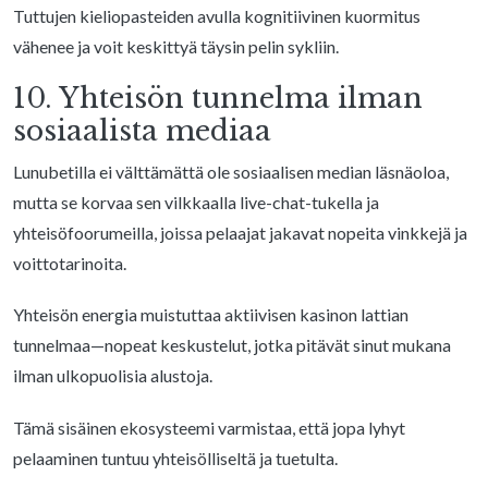
Tuttujen kieliopasteiden avulla kognitiivinen kuormitus
vähenee ja voit keskittyä täysin pelin sykliin.
10. Yhteisön tunnelma ilman
sosiaalista mediaa
Lunubetilla ei välttämättä ole sosiaalisen median läsnäoloa,
mutta se korvaa sen vilkkaalla live-chat-tukella ja
yhteisöfoorumeilla, joissa pelaajat jakavat nopeita vinkkejä ja
voittotarinoita.
Yhteisön energia muistuttaa aktiivisen kasinon lattian
tunnelmaa—nopeat keskustelut, jotka pitävät sinut mukana
ilman ulkopuolisia alustoja.
Tämä sisäinen ekosysteemi varmistaa, että jopa lyhyt
pelaaminen tuntuu yhteisölliseltä ja tuetulta.