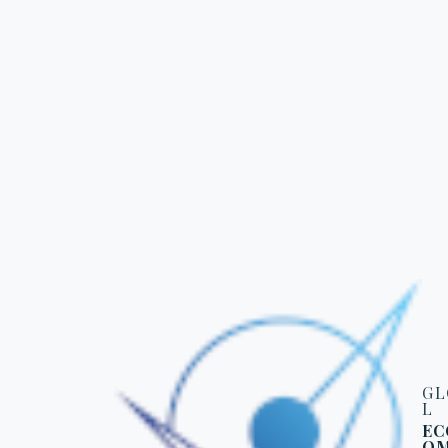
Skip to content
Skip to footer
GL
L
EC
O