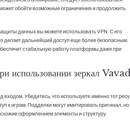
может обойти возможные ограничения и продолжить
.
ащиты данных вы можете использовать VPN. С его
то делает дальнейший доступ еще более безопасным.
обеспечит стабильную работу платформы даже при
при использовании зеркал Vava
 входом. Убедитесь, что используете именно тот ресу
уп к играм. Подделки могут имитировать оригинал, но
 схожие оформлением элементы и структуру.