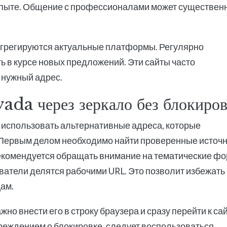
опыте. Общение с профессионалами может существен
 агрегируются актуальные платформы. Регулярно
ь в курсе новых предложений. Эти сайты часто
 нужный адрес.
ada через зеркало без блокиро
т использовать альтернативные адреса, которые
Первым делом необходимо найти проверенные источн
комендуется обращать внимание на тематические ф
ователи делятся рабочими URL. Это позволит избежать
ам.
о внести его в строку браузера и сразу перейти к сай
преждением о блокировке, следует воспользоваться