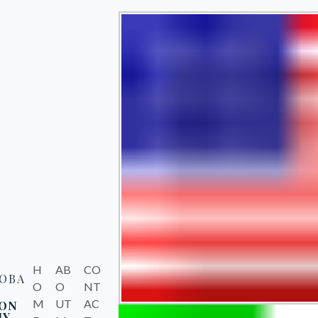
H
AB
CO
OBA
O
O
NT
M
UT
AC
ON
MY