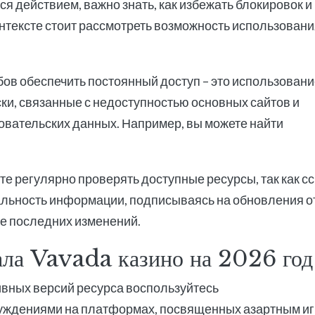
я действием, важно знать, как избежать блокировок и
нтексте стоит рассмотреть возможность использован
обов обеспечить постоянный доступ – это использован
ки, связанные с недоступностью основных сайтов и
овательских данных. Например, вы можете найти
йте регулярно проверять доступные ресурсы, так как с
альность информации, подписываясь на обновления о
се последних изменений.
кала Vavada казино на 2026 год
вных версий ресурса воспользуйтесь
ждениями на платформах, посвященных азартным иг