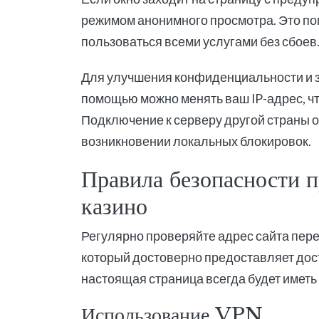
режимом анонимного просмотра. Это по
пользоваться всеми услугами без сбоев
Для улучшения конфиденциальности и з
помощью можно менять ваш IP-адрес, ч
Подключение к серверу другой страны 
возникновении локальных блокировок.
Правила безопасности 
казино
Регулярно проверяйте адрес сайта перед
который достоверно предоставляет дост
настоящая страница всегда будет иметь
Использование VPN