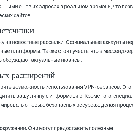
нными о новых адресах в реальном времени, что поз
ских сайтов.
источники
ску на новостные рассылки. Официальные аккаунты н
ные платформы. Также стоит учесть, что в мессендже
вно обсуждают актуальные нюансы.
ных расширений
трите возможность использования VPN-сервисов. Это
ащитить вашу личную информацию. Кроме того, специ
мировать о новых, безопасных ресурсах, делая проце
 окружении. Они могут предоставить полезные