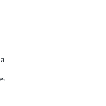
da
рс,