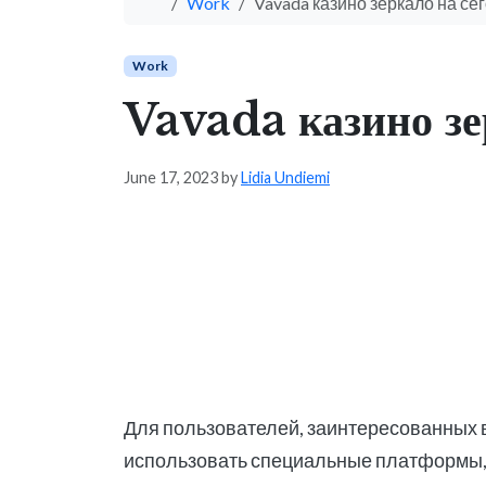
Home
Work
Vavada казино зеркало на се
Work
Vavada казино зе
June 17, 2023
by
Lidia Undiemi
Для пользователей, заинтересованных 
использовать специальные платформы, 