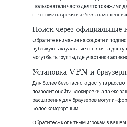
Пользователи часто делятся свежими да
сэкономить время и избежать мошенниче
Поиск через официальные 
Обратите внимание на соцсети и подпи
публикуют актуальные ссылки на доступ
могут быть группы, где участники акти
Установка VPN и браузер
Для более безопасного доступа рассмо
позволит обойти блокировки, а также з
расширения для браузеров могут инфор
более комфортным.
Обратитесь к опытным игрокам в вашем