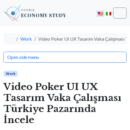
Skip to content
Skip to footer
GLOBAL
ECONOMY STUDY
Men
Home
Work
Video Poker UI UX Tasarım Vaka Çalışması Tü
Open side menu
Work
Video Poker UI UX
Tasarım Vaka Çalışması
Türkiye Pazarında
İncele