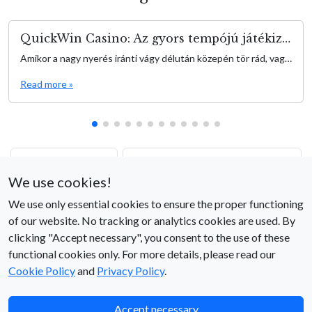
QuickWin Casino: Az gyors tempójú játékizgalmak kapuja
Amikor a nagy nyerés iránti vágy délután közepén tör rád, vagy épp szorítanak a meetingek között, a QuickWin egy elegáns, egyszerű élményt nyújt, amely fenntartja az adrenalin szintet anélkül, hogy hosszú játékidővel terhelne. QuickWin olyan játékosok számára készült, akik az azonnali akciót és gyors eredményeket keresik—gondolj rövid izgalmi hullámokra, amik egy kávészünet vagy egy gyors […]
Read more »
Обновления и
Craps Zar Oyunu Tarihsel Gelişim
функции
ve Popülarite Elde Etme Latin
We use cookies!
Зеркала Вавада
Amerika Pazarı Trend Analizi
We use only essential cookies to ensure the proper functioning
2026 года
of our website. No tracking or analytics cookies are used. By
clicking "Accept necessary", you consent to the use of these
functional cookies only. For more details, please read our
Cookie Policy
and
Privacy Policy
.
Accept necessary