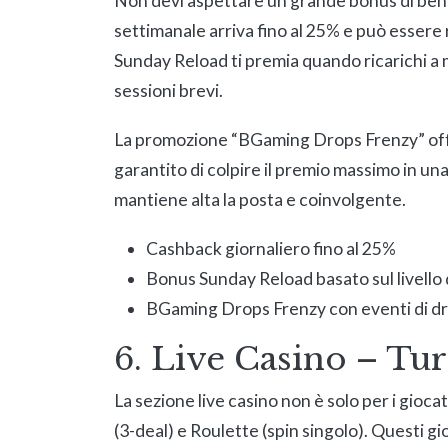
Non devi aspettare un grande bonus di ben
settimanale arriva fino al 25% e può essere 
Sunday Reload ti premia quando ricarichi 
sessioni brevi.
La promozione “BGaming Drops Frenzy” offr
garantito di colpire il premio massimo in una 
mantiene alta la posta e coinvolgente.
Cashback giornaliero fino al 25%
Bonus Sunday Reload basato sul livello d
BGaming Drops Frenzy con eventi di drop
6. Live Casino – Tur
La sezione live casino non è solo per i gioc
(3-deal) e Roulette (spin singolo). Questi 