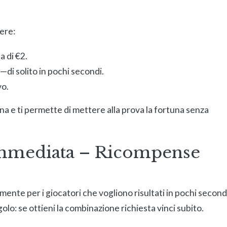
ere:
 di €2.
—di solito in pochi secondi.
vo.
na e ti permette di mettere alla prova la fortuna senza
 Immediata – Ricompense
mente per i giocatori che vogliono risultati in pochi second
lo: se ottieni la combinazione richiesta vinci subito.