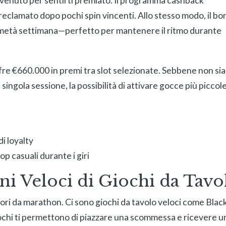
venuto per sentirti premiato. Il programma cashback
reclamato dopo pochi spin vincenti. Allo stesso modo, il bo
a metà settimana—perfetto per mantenere il ritmo durante
e €660.000 in premi tra slot selezionate. Sebbene non sia
singola sessione, la possibilità di attivare gocce più piccol
i loyalty
 casuali durante i giri
ni Veloci di Giochi da Tavo
atori da marathon. Ci sono giochi da tavolo veloci come Blac
giochi ti permettono di piazzare una scommessa e ricevere u