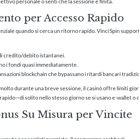
iettivo personale o senti che la sessione è finita.
mento per Accesso Rapido
ssenziale quando si cerca un ritorno rapido. Vinci Spin suppor
di credito/debito istantanei.
ano i fondi quasi immediatamente.
ansazioni blockchain che bypassano i ritardi bancari tradizio
e molto durante una breve sessione, il casinò offre limiti gior
apido—di solito nello stesso giorno se si usano e-wallet o 
onus Su Misura per Vincite