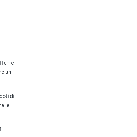
caffè—e
re un
oti di
re le
i