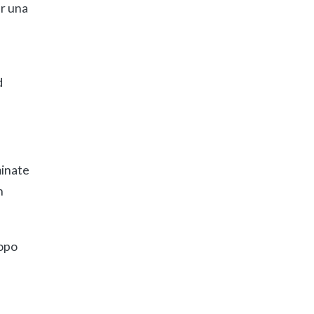
er una
d
minate
n
dopo