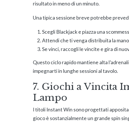
risultato in meno di un minuto.
Una tipica sessione breve potrebbe preved
Scegli Blackjack e piazza una scommessa
Attendi che ti venga distribuita la mano
Se vinci, raccogli le vincite e gira di nuo
Questo ciclo rapido mantiene alta l’adrenali
impegnarti in lunghe sessioni al tavolo.
7. Giochi a Vincita
Lampo
I titoli Instant Win sono progettati apposita
gioco è sostanzialmente un grande spin singo