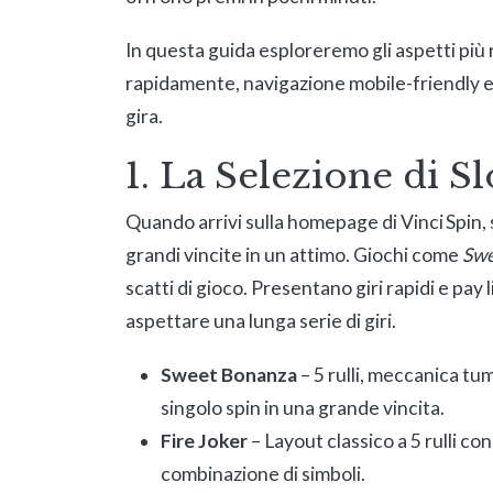
In questa guida esploreremo gli aspetti più
rapidamente, navigazione mobile-friendly e
gira.
1. La Selezione di Sl
Quando arrivi sulla homepage di Vinci Spin, 
grandi vincite in un attimo. Giochi come
Swe
scatti di gioco. Presentano giri rapidi e pa
aspettare una lunga serie di giri.
Sweet Bonanza
– 5 rulli, meccanica t
singolo spin in una grande vincita.
Fire Joker
– Layout classico a 5 rulli c
combinazione di simboli.