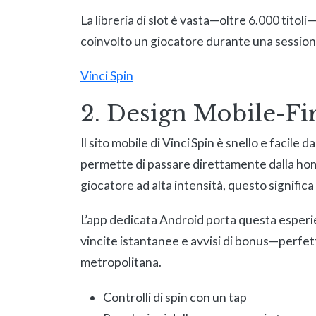
La libreria di slot è vasta—oltre 6.000 tito
coinvolto un giocatore durante una sessione
Vinci Spin
2. Design Mobile-Fi
Il sito mobile di Vinci Spin è snello e facile
permette di passare direttamente dalla home
giocatore ad alta intensità, questo significa 
L’app dedicata Android porta questa esperi
vincite istantanee e avvisi di bonus—perfet
metropolitana.
Controlli di spin con un tap