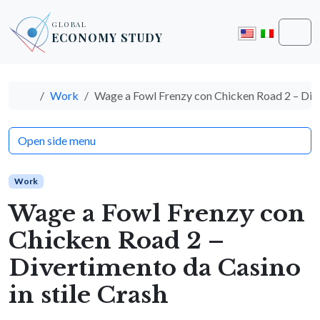
Skip to content
Skip to footer
GLOBAL
ECONOMY STUDY
Men
Home
Work
Wage a Fowl Frenzy con Chicken Road 2 – Dive
Open side menu
Work
Wage a Fowl Frenzy con
Chicken Road 2 –
Divertimento da Casino
in stile Crash