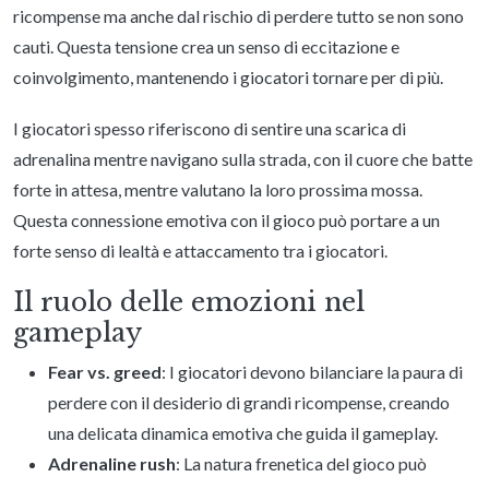
ricompense ma anche dal rischio di perdere tutto se non sono
cauti. Questa tensione crea un senso di eccitazione e
coinvolgimento, mantenendo i giocatori tornare per di più.
I giocatori spesso riferiscono di sentire una scarica di
adrenalina mentre navigano sulla strada, con il cuore che batte
forte in attesa, mentre valutano la loro prossima mossa.
Questa connessione emotiva con il gioco può portare a un
forte senso di lealtà e attaccamento tra i giocatori.
Il ruolo delle emozioni nel
gameplay
Fear vs. greed
: I giocatori devono bilanciare la paura di
perdere con il desiderio di grandi ricompense, creando
una delicata dinamica emotiva che guida il gameplay.
Adrenaline rush
: La natura frenetica del gioco può