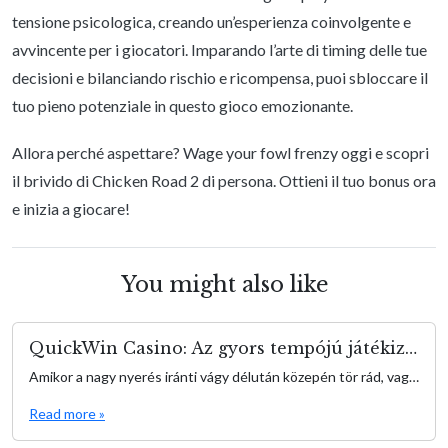
tensione psicologica, creando un’esperienza coinvolgente e
avvincente per i giocatori. Imparando l’arte di timing delle tue
decisioni e bilanciando rischio e ricompensa, puoi sbloccare il
tuo pieno potenziale in questo gioco emozionante.
Allora perché aspettare? Wage your fowl frenzy oggi e scopri
il brivido di Chicken Road 2 di persona. Ottieni il tuo bonus ora
e inizia a giocare!
You might also like
QuickWin Casino: Az gyors tempójú játékizgalmak kapuja
Amikor a nagy nyerés iránti vágy délután közepén tör rád, vagy épp szorítanak a meetingek között, a QuickWin egy elegáns, egyszerű élményt nyújt, amely fenntartja az adrenalin szintet anélkül, hogy hosszú játékidővel terhelne. QuickWin olyan játékosok számára készült, akik az azonnali akciót és gyors eredményeket keresik—gondolj rövid izgalmi hullámokra, amik egy kávészünet vagy egy gyors […]
Read more »