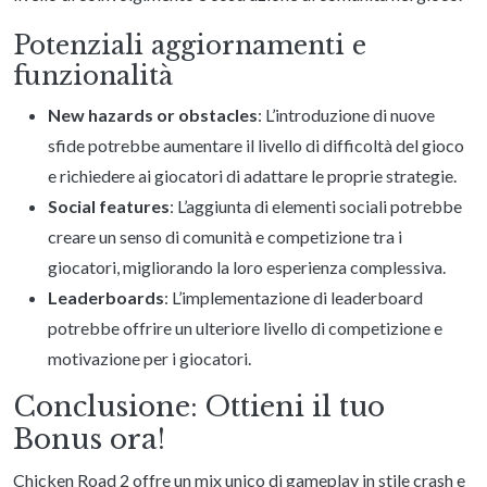
Potenziali aggiornamenti e
funzionalità
New hazards or obstacles
: L’introduzione di nuove
sfide potrebbe aumentare il livello di difficoltà del gioco
e richiedere ai giocatori di adattare le proprie strategie.
Social features
: L’aggiunta di elementi sociali potrebbe
creare un senso di comunità e competizione tra i
giocatori, migliorando la loro esperienza complessiva.
Leaderboards
: L’implementazione di leaderboard
potrebbe offrire un ulteriore livello di competizione e
motivazione per i giocatori.
Conclusione: Ottieni il tuo
Bonus ora!
Chicken Road 2 offre un mix unico di gameplay in stile crash e